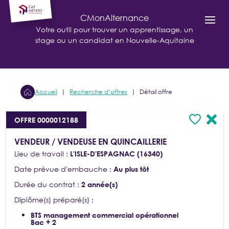
CMonAlternance
Votre outil pour trouver un apprentissage, un
stage ou un candidat en Nouvelle-Aquitaine
Accueil
Recherche d’offres
Détail offre
OFFRE 0000012188
VENDEUR / VENDEUSE EN QUINCAILLERIE
Lieu de travail :
L'ISLE-D'ESPAGNAC (16340)
Date prévue d'embauche :
Au plus tôt
Durée du contrat :
2 année(s)
Diplôme(s) préparé(s) :
BTS management commercial opérationnel
Bac + 2