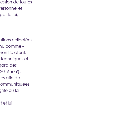
ession de toutes
ersonnelles
par la loi,
mations collectées
onnu comme «
nt le client.
s techniques et
egard des
2016-679).
es afin de
as communiquées
rité ou la
 et lui