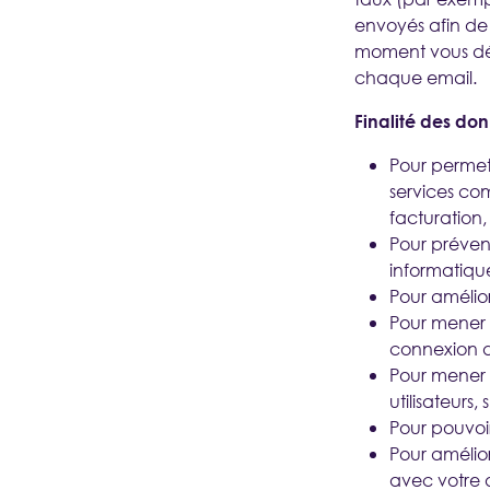
envoyés afin de
moment vous dési
chaque email.
Finalité des do
Pour permettr
services com
facturation
Pour préveni
informatique
Pour amélior
Pour mener 
connexion d
Pour mener 
utilisateurs,
Pour pouvoir 
Pour amélior
avec votre a