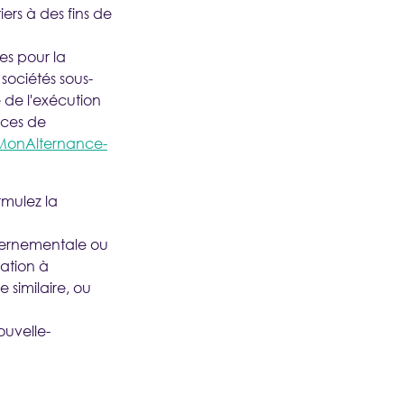
ers à des fins de
es pour la
sociétés sous-
 de l'exécution
nces de
onAlternance-
rmulez la
uvernementale ou
tation à
similaire, ou
ouvelle-