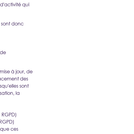
 d'activité qui
 sont donc
 de
mise à jour, de
ffacement des
qu'elles sont
sation, la
18 RGPD)
1 RGPD)
rsque ces