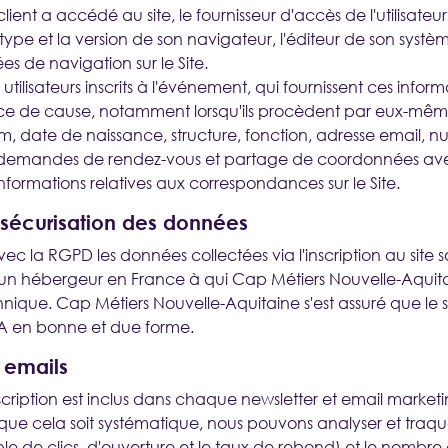
lient a accédé au site, le fournisseur d'accès de l'utilisateur,
e type et la version de son navigateur, l'éditeur de son systè
es de navigation sur le Site.
 utilisateurs inscrits à l'événement, qui fournissent ces infor
e de cause, notamment lorsqu'ils procèdent par eux-mêmes 
, date de naissance, structure, fonction, adresse email, 
demandes de rendez-vous et partage de coordonnées avec
, informations relatives aux correspondances sur le Site.
sécurisation des données
ec la RGPD les données collectées via l'inscription au site s
 un hébergeur en France à qui Cap Métiers Nouvelle-Aquitai
hnique. Cap Métiers Nouvelle-Aquitaine s'est assuré que le s
A en bonne et due forme.
 emails
scription est inclus dans chaque newsletter et email marke
ue cela soit systématique, nous pouvons analyser et traquer
e de clics, d'ouverture et le taux de rebond) et le nombre 