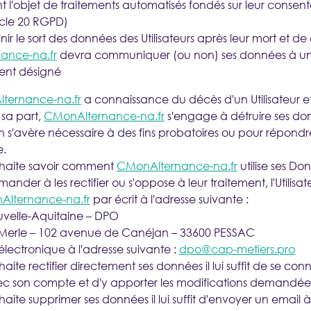
t l'objet de traitements automatisés fondés sur leur consen
icle 20 RGPD)
nir le sort des données des Utilisateurs après leur mort et de 
ance-na.fr
devra communiquer (ou non) ses données à un ti
ent désigné
ternance-na.fr
a connaissance du décès d'un Utilisateur e
 sa part,
CMonAlternance-na.fr
s'engage à détruire ses don
n s'avère nécessaire à des fins probatoires ou pour répond
e.
 souhaite savoir comment
CMonAlternance-na.fr
utilise ses Do
ander à les rectifier ou s'oppose à leur traitement, l'Utilisa
lternance-na.fr
par écrit à l'adresse suivante :
velle-Aquitaine – DPO
 Merle – 102 avenue de Canéjan – 33600 PESSAC
électronique à l'adresse suivante :
dpo@cap-metiers.pro
souhaite rectifier directement ses données il lui suffit de se co
vec son compte et d'y apporter les modifications demandée
souhaite supprimer ses données il lui suffit d'envoyer un email 