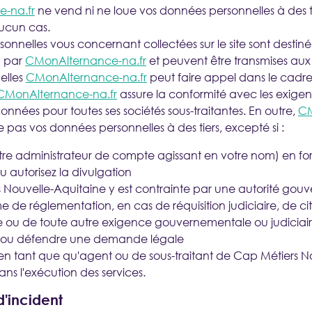
-na.fr
ne vend ni ne loue vos données personnelles à des ti
ucun cas.
onnelles vous concernant collectées sur le site sont destiné
n par
CMonAlternance-na.fr
et peuvent être transmises aux 
elles
CMonAlternance-na.fr
peut faire appel dans le cadre
CMonAlternance-na.fr
assure la conformité avec les exige
onnées pour toutes ses sociétés sous-traitantes. En outre,
CM
 pas vos données personnelles à des tiers, excepté si :
tre administrateur de compte agissant en votre nom) en fo
autorisez la divulgation
 Nouvelle-Aquitaine y est contrainte par une autorité go
 de réglementation, en cas de réquisition judiciaire, de ci
 ou de toute autre exigence gouvernementale ou judiciaire 
r ou défendre une demande légale
t en tant que qu'agent ou de sous-traitant de Cap Métiers N
ns l'exécution des services.
d'incident