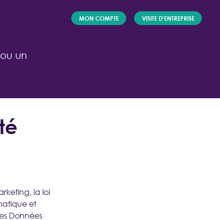
MON COMPTE
VISITE D'ENTREPRISE
 ou un
té
ACTEUR
FORMATION/
INSERTION
Je forme et je propose des offres
d'employeurs
/ J'accompagne
les candidats
dans leur recherche
keting, la loi
d'alternance ou de stage
matique et
des Données