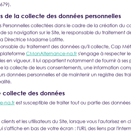
679).
Nouveau ?
CRÉER UN COMPTE
s de la collecte des données personnelles
s Personnelles collectées dans le cadre de la création du 
BESOIN
et de sa navigation sur le Site, le responsable du traitement
 la Directrice Madame Lafitte.
onsable du traitement des données qu'il collecte, Cap Méti
a plateforme
CMonAlternance-na.fr
s'engage à respecter l
ales en vigueur. Il lui appartient notamment de fournir à ses 
r de la collecte de leurs consentements, une information comp
urs données personnelles et de maintenir un registre des tr
alité.
e collecte des données
-na.fr
est susceptible de traiter tout ou partie des données 
 clients et les utilisateurs du Site, lorsque vous l'autorisez en c
s'affiche en bas de votre écran : l'URL des liens par l'inter