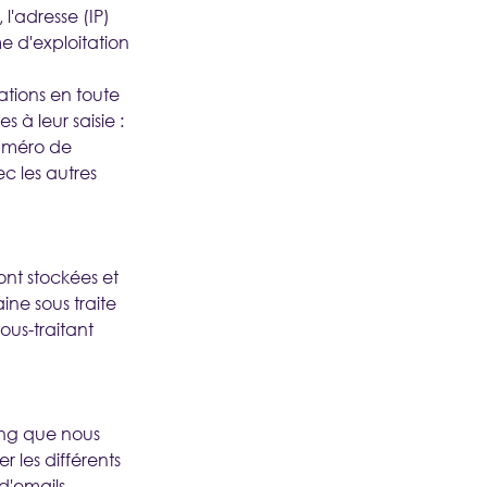
 l'adresse (IP)
me d'exploitation
mations en toute
à leur saisie :
numéro de
 les autres
ont stockées et
ne sous traite
ous-traitant
ting que nous
 les différents
d'emails