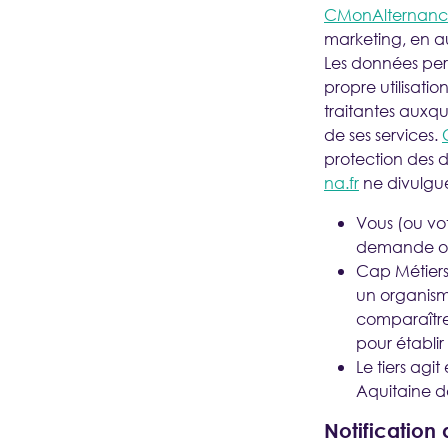
CMonAlternance
marketing, en a
Les données pers
propre utilisatio
traitantes auxqu
de ses services.
protection des d
na.fr
ne divulgue
Vous (ou vo
demande ou 
Cap Métiers
un organisme
comparaître
pour établi
Le tiers agi
Aquitaine da
Notification 