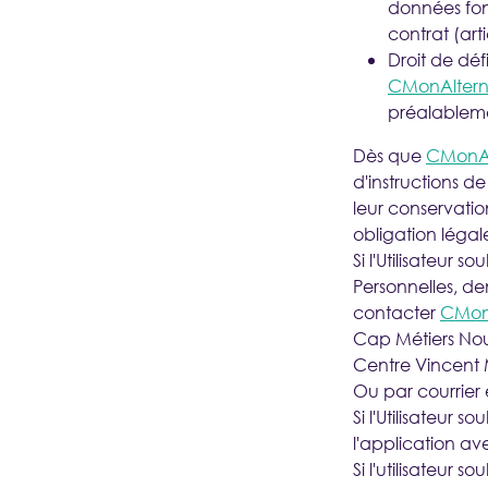
données fon
contrat (art
Droit de défi
CMonAltern
préalablem
Dès que
CMonAl
d'instructions de
leur conservatio
obligation légal
Si l'Utilisateur
Personnelles, dem
contacter
CMonA
Cap Métiers Nou
Centre Vincent
Ou par courrier 
Si l'Utilisateur 
l'application a
Si l'utilisateur 