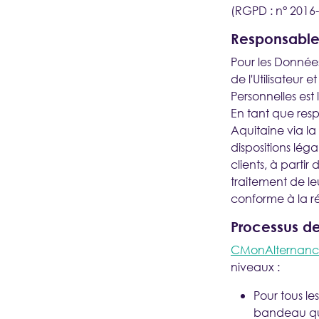
(RGPD : n° 2016-
Nouveau ?
CRÉER UN COMPTE
Responsable
Pour les Donnée
de l'Utilisateur 
BESOIN D'AIDE
Personnelles est
En tant que resp
Aquitaine via l
dispositions lég
clients, à parti
traitement de le
conforme à la ré
Processus d
CMonAlternance
niveaux :
Pour tous les
bandeau qui 