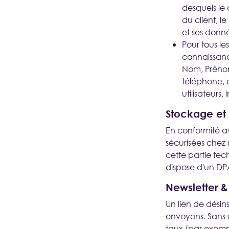
desquels le c
du client, l
et ses donné
Pour tous les
connaissanc
Nom, Prénom
téléphone, 
utilisateurs
Stockage et 
En conformité av
sécurisées chez
cette partie tec
dispose d'un DP
Newsletter &
Un lien de désin
envoyons. Sans q
taux (par exempl