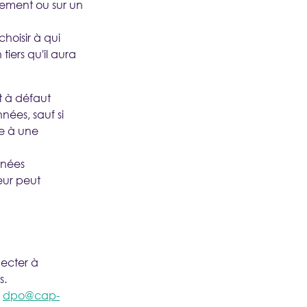
tement ou sur un
choisir à qui
ers qu'il aura
t à défaut
nées, sauf si
re à une
nnées
teur peut
nnecter à
s.
à
dpo@cap-