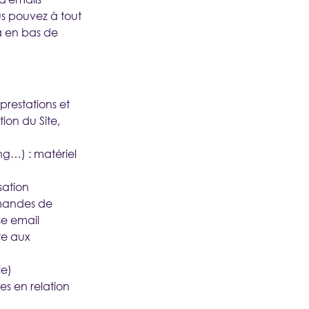
s pouvez à tout
ra en bas de
 prestations et
ion du Site,
ng…) : matériel
sation
emandes de
se email
re aux
le)
es en relation