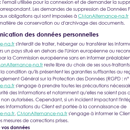
l'email utilisée pour la connexion et de demander la suppr
 correspondant. Les demandes de suppression de Données P
aux obligations qui sont imposées à
CMonAlternance-na.fr
atière de conservation ou d'archivage des documents.
cation des données personnelles
-na.fr
s'interdit de traiter, héberger ou transférer les Infor
 vers un pays situé en dehors de l'Union européenne ou rec
ar la Commission européenne sans en informer préalableme
onAlternance-na.fr
reste libre du choix de ses sous-traitant
 condition qu'ils présentent les garanties suffisantes au r
glement Général sur la Protection des Données (RGPD : n° 
-na.fr
s'engage à prendre toutes les précautions nécessair
curité des Informations et notamment qu'elles ne soient p
non autorisées. Cependant, si un incident impactant l'intég
des Informations du Client est portée à la connaissance de
-na.fr
,
CMonAlternance-na.fr
s'engage à informer le Client
 mesures de corrections prises.
e vos données