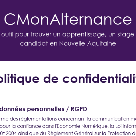
CMonAlternance
 outil pour trouver un apprentissage, un stage
candidat en Nouvelle-Aquitaine
olitique de confidentiali
EMPLOYEUR
Je propose des contrats d’apprentissage,
 données personnelles / RGPD
de professionnalisation et des stages
formé des réglementations concernant la communication mar
 pour la confiance dans l'Economie Numérique, la Loi Infor
oût 2004 ainsi que du Règlement Général sur la Protection 
SE CONNECTER