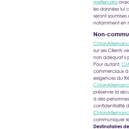
metiers.pro
avec 
les données lui
seront soumises 
notamment en m
Non-communi
CMonAlternance
sur ses Clients
non adéquat » p
Pour autant,
CM
commerciaux à la
exigences du Rè
CMonAlternance
préserver la sé
à des personnes 
confidentialité 
CMonAlternance
communiquer les
Destinataires d