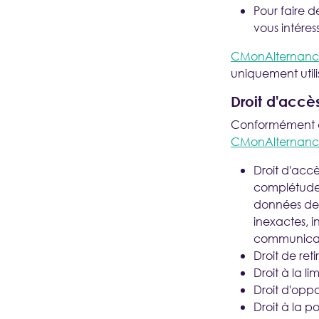
Pour faire de
vous intéres
CMonAlternance
uniquement utilis
Droit d'accès
Conformément à 
CMonAlternance
Droit d'accè
complétude 
données des 
inexactes, i
communicati
Droit de re
Droit à la l
Droit d'oppo
Droit à la p