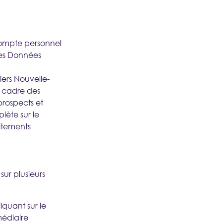
SE CONNECTER
Nouveau ?
CRÉER UN COMPTE
compte personnel
 D'AIDE
 des Données
ers Nouvelle-
e cadre des
prospects et
lète sur le
aitements
sur plusieurs
liquant sur le
médiaire