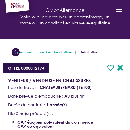
CMonAlternance
Votre outil pour trouver un apprentissage, un
stage ou un candidat en Nouvelle-Aquitaine
Accueil
Recherche d’offres
Détail offre
OFFRE 0000012174
VENDEUR / VENDEUSE EN CHAUSSURES
Lieu de travail :
CHATEAUBERNARD (16100)
Date prévue d'embauche :
Au plus tôt
Durée du contrat :
1 année(s)
Diplôme(s) préparé(s) :
CAP équipier polyvalent du commerce
CAP ou équivalent