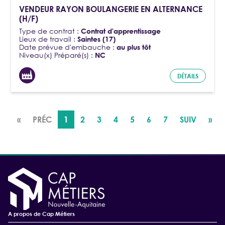
VENDEUR RAYON BOULANGERIE EN ALTERNANCE
(H/F)
Type de contrat :
Contrat d'apprentissage
Lieux de travail :
Saintes (17)
Date prévue d'embauche :
au plus tôt
Niveau(x) Préparé(s) :
NC
DÉTAILS
«
PRÉC
1
2
3
4
5
6
7
SUIV
»
A propos de Cap Métiers