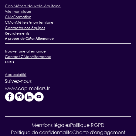
Cap Métiers Nouvelle-Aquitaine
Vite mon stage
CMaFormation
CMonMétiers/mon territoire
Contacter nos équipes
Recrutements
A propos de CMonAlternance
Trouver une alternance
Contact CMonAlternance
Outils
Accessibilité
Suivez-nous
www.cap-metiers.fr
Mentions légales
Politique RGPD
Politique de confidentialité
Charte d'engagement